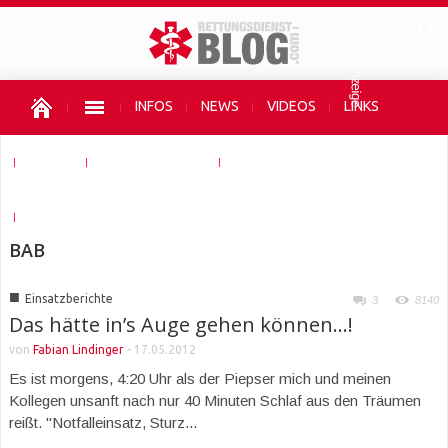
INFOS
NEWS
VIDEOS
LINKS
SHOPS
AUTOR WERDEN
UNTERSTÜTZEN
HIER WERBEN
BAB
■
Einsatzberichte
3
8140
Das hätte in’s Auge gehen können…!
von
Fabian Lindinger
-
17.05.2012
Es ist morgens, 4:20 Uhr als der Piepser mich und meinen
Kollegen unsanft nach nur 40 Minuten Schlaf aus den Träumen
reißt. "Notfalleinsatz, Sturz...