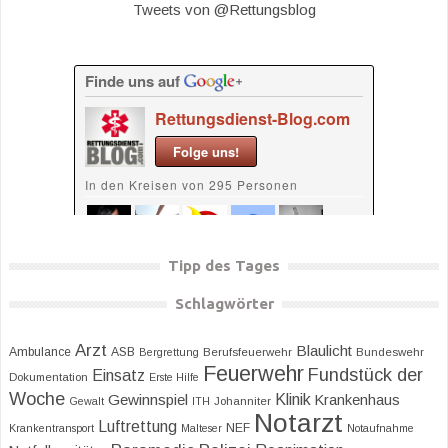
Tweets von @Rettungsblog
Tipp des Tages
Schlagwörter
Arzt
Blaulicht
Ambulance
ASB
Bergrettung
Berufsfeuerwehr
Bundeswehr
Feuerwehr
Fundstück der
Einsatz
Dokumentation
Erste Hilfe
Woche
Klinik
Gewinnspiel
Krankenhaus
Gewalt
ITH
Johanniter
Notarzt
Luftrettung
NEF
Krankentransport
Malteser
Notaufnahme