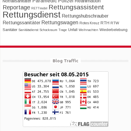
Paramedic
Polizei
Reanimation
Notfallsanitäter
Rettungsassistent
Reportage
RETTmobil
Rettungsdienst
Rettungshubschrauber
Rettungswagen
Rettungssanitäter
RTH
RTW
Rotes Kreuz
Sanitäter
Unfall
Wiederbelebung
Sanitätsdienst
Schockraum
Trage
Weihnachten
Blog Traffic