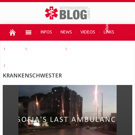
INFOS
NEWS
VIDEOS
LINKS
SHOPS
AUTOR WERDEN
UNTERSTÜTZEN
HIER WERBEN
KRANKENSCHWESTER