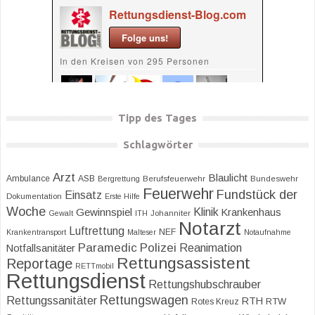
Tipp des Tages
Schlagwörter
Arzt
Blaulicht
Ambulance
ASB
Bergrettung
Berufsfeuerwehr
Bundeswehr
Feuerwehr
Fundstück der
Einsatz
Dokumentation
Erste Hilfe
Woche
Klinik
Gewinnspiel
Krankenhaus
Gewalt
ITH
Johanniter
Notarzt
Luftrettung
NEF
Krankentransport
Malteser
Notaufnahme
Paramedic
Polizei
Reanimation
Notfallsanitäter
Rettungsassistent
Reportage
RETTmobil
Rettungsdienst
Rettungshubschrauber
Rettungswagen
Rettungssanitäter
RTH
RTW
Rotes Kreuz