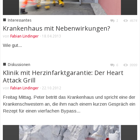
■
Interessantes
1
4674
Krankenhaus mit Nebenwirkungen?
von
Fabian Lindinger
-
18.04.2013
Wie gut...
■
Diskussionen
6
9999
Klinik mit Herzinfarktgarantie: Der Heart
Attack Grill
von
Fabian Lindinger
-
22.10.2012
Freitag Mittag. Peter betritt das Krankenhaus und spricht eine der
Krankenschwestern an, die ihm nach einem kurzen Gespräch ein
Rezept für einen vierfachen Bypass...