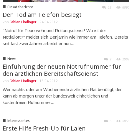
■
Einsatzberichte
12
8090
Den Tod am Telefon besiegt
von
Fabian Lindinger
-
24.04.2012
"Notruf für Feuerwehr und Rettungsdienst! Wo ist der
Notfallort?" meldet sich Benjamin wie immer am Telefon. Bereits
seit fast zwei Jahren arbeitet er nun...
■
News
2
1969
Einführung der neuen Notrufnummer für
den ärztlichen Bereitschaftsdienst
von
Fabian Lindinger
-
15.04.2012
Wer nachts oder am Wochenende ärztlichen Rat benötigt, der
kann ab morgen unter der bundesweit einheitlichen und
kostenfreien Rufnummer...
■
Interessantes
5
3855
Erste Hilfe Fresh-Up für Laien