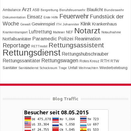
Arzt
Blaulicht
Ambulance
ASB
Bergrettung
Berufsfeuerwehr
Bundeswehr
Feuerwehr
Fundstück der
Einsatz
Dokumentation
Erste Hilfe
Woche
Klinik
Gewinnspiel
Krankenhaus
Gewalt
ITH
Johanniter
Notarzt
Luftrettung
NEF
Krankentransport
Malteser
Notaufnahme
Paramedic
Polizei
Reanimation
Notfallsanitäter
Rettungsassistent
Reportage
RETTmobil
Rettungsdienst
Rettungshubschrauber
Rettungswagen
Rettungssanitäter
RTH
RTW
Rotes Kreuz
Sanitäter
Unfall
Wiederbelebung
Sanitätsdienst
Schockraum
Trage
Weihnachten
Blog Traffic