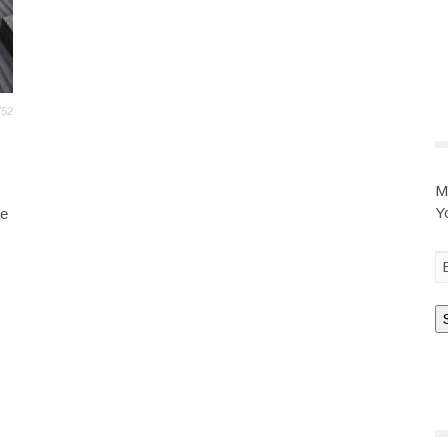
752
M
Y
te