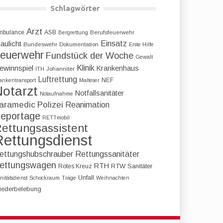
Schlagwörter
Arzt
mbulance
ASB
Bergrettung
Berufsfeuerwehr
Einsatz
aulicht
Bundeswehr
Dokumentation
Erste Hilfe
euerwehr
Fundstück der Woche
Gewalt
Klinik
ewinnspiel
Krankenhaus
ITH
Johanniter
Luftrettung
NEF
ankentransport
Malteser
otarzt
Notfallsanitäter
Notaufnahme
aramedic
Polizei
Reanimation
eportage
RETTmobil
ettungsassistent
Rettungsdienst
ettungshubschrauber
Rettungssanitäter
ettungswagen
RTH
RTW
Sanitäter
Rotes Kreuz
Unfall
nitätsdienst
Schockraum
Trage
Weihnachten
iederbelebung