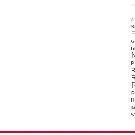
A
Bl
F
G
Kr
N
P
R
R
R
R
Sa
W