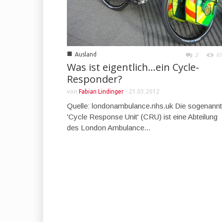
■
Ausland
2
6
Was ist eigentlich…ein Cycle-
Responder?
von
Fabian Lindinger
-
21.03.2012
Quelle: londonambulance.nhs.uk Die sogenann
'Cycle Response Unit' (CRU) ist eine Abteilung
des London Ambulance...