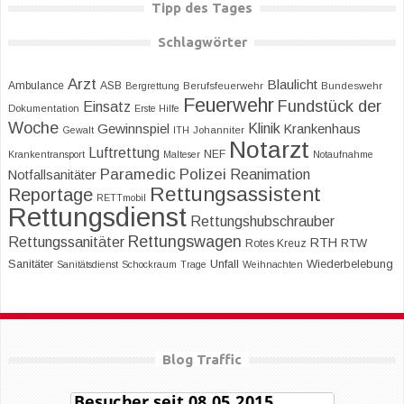
Tipp des Tages
Schlagwörter
Arzt
Blaulicht
Ambulance
ASB
Bergrettung
Berufsfeuerwehr
Bundeswehr
Feuerwehr
Fundstück der
Einsatz
Dokumentation
Erste Hilfe
Woche
Klinik
Gewinnspiel
Krankenhaus
Gewalt
ITH
Johanniter
Notarzt
Luftrettung
NEF
Krankentransport
Malteser
Notaufnahme
Paramedic
Polizei
Reanimation
Notfallsanitäter
Rettungsassistent
Reportage
RETTmobil
Rettungsdienst
Rettungshubschrauber
Rettungswagen
Rettungssanitäter
RTH
RTW
Rotes Kreuz
Sanitäter
Unfall
Wiederbelebung
Sanitätsdienst
Schockraum
Trage
Weihnachten
Blog Traffic