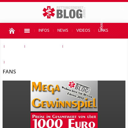
INFOS
NEWS
VIDEOS
LINKS
SHOPS
AUTOR WERDEN
UNTERSTÜTZEN
HIER WERBEN
FANS