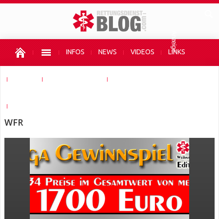
INFOS
NEWS
VIDEOS
LINKS
SHOPS
AUTOR WERDEN
UNTERSTÜTZEN
HIER WERBEN
WFR