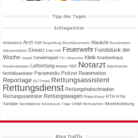
Tipp des Tages
Schlagwörter
Arzt
Blaulicht
Ambulance
ASB
Bergrettung
Berufsfeuerwehr
Bundeswehr
Feuerwehr
Fundstück der
Einsatz
Dokumentation
Erste Hilfe
Woche
Klinik
Gewinnspiel
Krankenhaus
Gewalt
ITH
Johanniter
Notarzt
Luftrettung
NEF
Krankentransport
Malteser
Notaufnahme
Paramedic
Polizei
Reanimation
Notfallsanitäter
Rettungsassistent
Reportage
RETTmobil
Rettungsdienst
Rettungshubschrauber
Rettungswagen
Rettungssanitäter
RTH
RTW
Rotes Kreuz
Sanitäter
Unfall
Wiederbelebung
Sanitätsdienst
Schockraum
Trage
Weihnachten
Blog Traffic