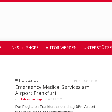
S
LINKS
SHOPS
AUTOR WERDEN
UNTERSTÜTZ
■
Interessantes
1
14158
Emergency Medical Services am
Airport Frankfurt
von
Fabian Lindinger
-
16.08.2012
Der Flughafen Frankfurt ist der drittgrößte Airport