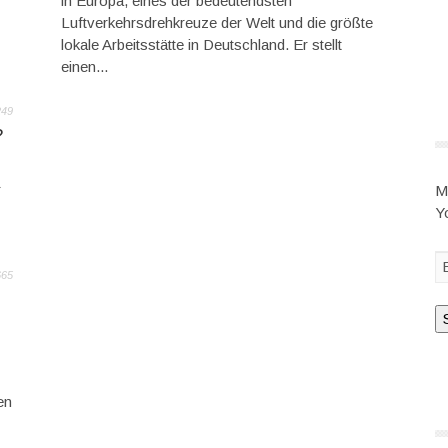
in Europa, eines der bedeutendsten
Luftverkehrsdrehkreuze der Welt und die größte
lokale Arbeitsstätte in Deutschland. Er stellt
einen...
249
?
r
M
Y
665
en