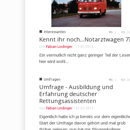
■
Interessantes
1
8
Kennt ihr noch…Notarztwagen 7
von
Fabian Lindinger
-
11.03.2013
Ein vermutlich nicht ganz geringer Teil der Lese
hier wird wohl...
■
Umfragen
1
2
Umfrage - Ausbildung und
Erfahrung deutscher
Rettungsassistenten
von
Fabian Lindinger
-
23.05.2012
Eigentlich hatte ich ja bereits vor dem eigentlich
Start der Umfrage davon gehört und mal grob
drüber gelesen, nun hat mir Bloggerkollege