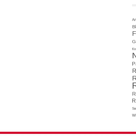
A
Bl
F
G
Kr
N
P
R
R
R
R
Sa
W