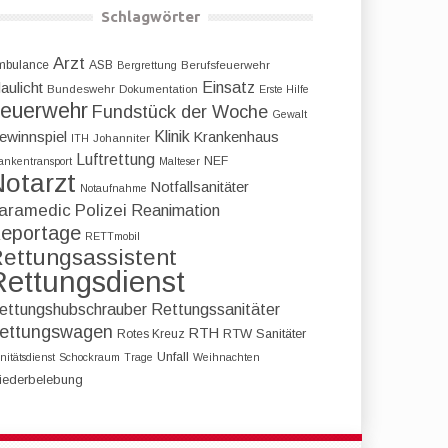
Schlagwörter
Arzt
mbulance
ASB
Bergrettung
Berufsfeuerwehr
Einsatz
aulicht
Bundeswehr
Dokumentation
Erste Hilfe
euerwehr
Fundstück der Woche
Gewalt
Klinik
ewinnspiel
Krankenhaus
ITH
Johanniter
Luftrettung
NEF
ankentransport
Malteser
otarzt
Notfallsanitäter
Notaufnahme
aramedic
Polizei
Reanimation
eportage
RETTmobil
ettungsassistent
Rettungsdienst
ettungshubschrauber
Rettungssanitäter
ettungswagen
RTH
RTW
Sanitäter
Rotes Kreuz
Unfall
nitätsdienst
Schockraum
Trage
Weihnachten
iederbelebung