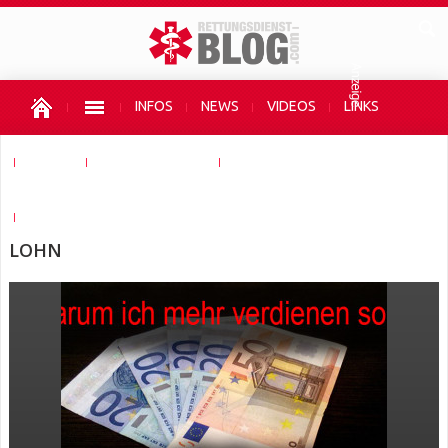
INFOS
NEWS
VIDEOS
LINKS
SHOPS
AUTOR WERDEN
UNTERSTÜTZEN
HIER WERBEN
LOHN