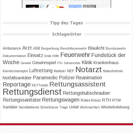
Tipp des Tages
Schlagwörter
Arzt
Blaulicht
Ambulance
ASB
Bergrettung
Berufsfeuerwehr
Bundeswehr
Feuerwehr
Fundstück der
Einsatz
Dokumentation
Erste Hilfe
Woche
Klinik
Gewinnspiel
Krankenhaus
Gewalt
ITH
Johanniter
Notarzt
Luftrettung
NEF
Krankentransport
Malteser
Notaufnahme
Paramedic
Polizei
Reanimation
Notfallsanitäter
Rettungsassistent
Reportage
RETTmobil
Rettungsdienst
Rettungshubschrauber
Rettungswagen
Rettungssanitäter
RTH
RTW
Rotes Kreuz
Sanitäter
Unfall
Wiederbelebung
Sanitätsdienst
Schockraum
Trage
Weihnachten