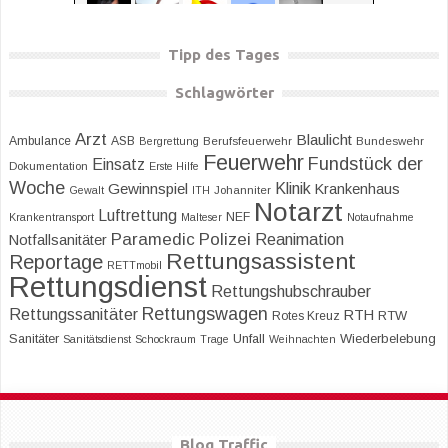
Tipp des Tages
Schlagwörter
Arzt
Blaulicht
Ambulance
ASB
Bergrettung
Berufsfeuerwehr
Bundeswehr
Feuerwehr
Fundstück der
Einsatz
Dokumentation
Erste Hilfe
Woche
Klinik
Gewinnspiel
Krankenhaus
Gewalt
ITH
Johanniter
Notarzt
Luftrettung
NEF
Krankentransport
Malteser
Notaufnahme
Paramedic
Polizei
Reanimation
Notfallsanitäter
Rettungsassistent
Reportage
RETTmobil
Rettungsdienst
Rettungshubschrauber
Rettungswagen
Rettungssanitäter
RTH
RTW
Rotes Kreuz
Sanitäter
Unfall
Wiederbelebung
Sanitätsdienst
Schockraum
Trage
Weihnachten
Blog Traffic