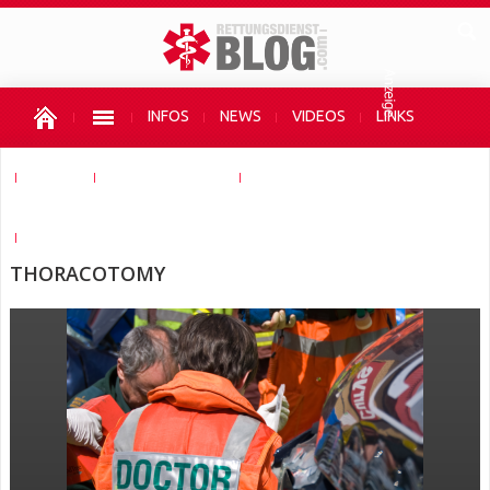
INFOS
NEWS
VIDEOS
LINKS
SHOPS
AUTOR WERDEN
UNTERSTÜTZEN
HIER WERBEN
THORACOTOMY