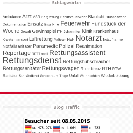
Schlagwörter
Arzt
Blaulicht
Ambulance
ASB
Bergrettung
Berufsfeuerwehr
Bundeswehr
Feuerwehr
Fundstück der
Einsatz
Dokumentation
Erste Hilfe
Woche
Klinik
Gewinnspiel
Krankenhaus
Gewalt
ITH
Johanniter
Notarzt
Luftrettung
NEF
Krankentransport
Malteser
Notaufnahme
Paramedic
Polizei
Reanimation
Notfallsanitäter
Rettungsassistent
Reportage
RETTmobil
Rettungsdienst
Rettungshubschrauber
Rettungswagen
Rettungssanitäter
RTH
RTW
Rotes Kreuz
Sanitäter
Unfall
Wiederbelebung
Sanitätsdienst
Schockraum
Trage
Weihnachten
Blog Traffic