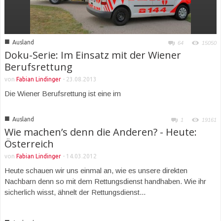
■
Ausland
64
15050
Doku-Serie: Im Einsatz mit der Wiener
Berufsrettung
von
Fabian Lindinger
-
23.08.2013
Die Wiener Berufsrettung ist eine im
■
Ausland
1
19161
Wie machen’s denn die Anderen? - Heute:
Österreich
von
Fabian Lindinger
-
14.03.2012
Heute schauen wir uns einmal an, wie es unsere direkten
Nachbarn denn so mit dem Rettungsdienst handhaben. Wie ihr
sicherlich wisst, ähnelt der Rettungsdienst...