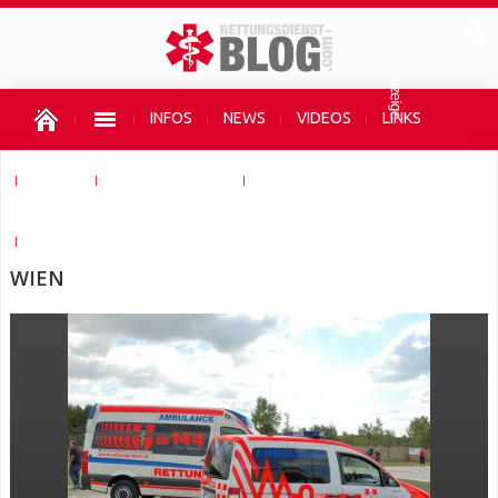
INFOS
NEWS
VIDEOS
LINKS
SHOPS
AUTOR WERDEN
UNTERSTÜTZEN
HIER WERBEN
WIEN