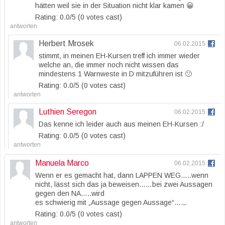
hätten weil sie in der Situation nicht klar kamen 😀
Rating: 0.0/
5
(0 votes cast)
antworten
Herbert Mrosek
06.02.2015
stimmt, in meinen EH-Kursen treff ich immer wieder
welche an, die immer noch nicht wissen das
mindestens 1 Warnweste in D mitzuführen ist 🙁
Rating: 0.0/
5
(0 votes cast)
antworten
Luthien Seregon
06.02.2015
Das kenne ich leider auch aus meinen EH-Kursen :/
Rating: 0.0/
5
(0 votes cast)
antworten
Manuela Marco
06.02.2015
Wenn er es gemacht hat, dann LAPPEN WEG…..wenn
nicht, lässt sich das ja beweisen……bei zwei Aussagen
gegen den NA…..wird
es schwierig mit „Aussage gegen Aussage“….,.
Rating: 0.0/
5
(0 votes cast)
antworten