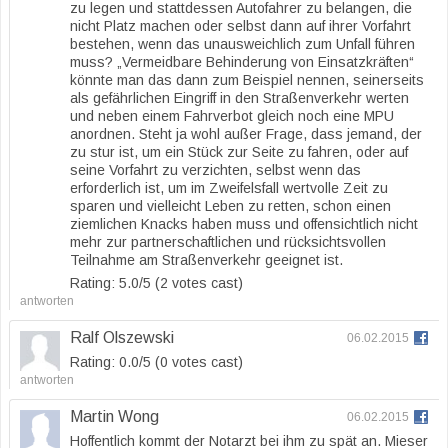
zu legen und stattdessen Autofahrer zu belangen, die
nicht Platz machen oder selbst dann auf ihrer Vorfahrt
bestehen, wenn das unausweichlich zum Unfall führen
muss? „Vermeidbare Behinderung von Einsatzkräften“
könnte man das dann zum Beispiel nennen, seinerseits
als gefährlichen Eingriff in den Straßenverkehr werten
und neben einem Fahrverbot gleich noch eine MPU
anordnen. Steht ja wohl außer Frage, dass jemand, der
zu stur ist, um ein Stück zur Seite zu fahren, oder auf
seine Vorfahrt zu verzichten, selbst wenn das
erforderlich ist, um im Zweifelsfall wertvolle Zeit zu
sparen und vielleicht Leben zu retten, schon einen
ziemlichen Knacks haben muss und offensichtlich nicht
mehr zur partnerschaftlichen und rücksichtsvollen
Teilnahme am Straßenverkehr geeignet ist.
Rating: 5.0/
5
(2 votes cast)
antworten
Ralf Olszewski
06.02.2015
Rating: 0.0/
5
(0 votes cast)
antworten
Martin Wong
06.02.2015
Hoffentlich kommt der Notarzt bei ihm zu spät an. Mieser