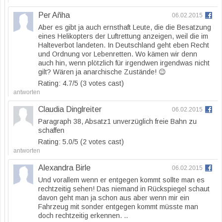
Per Añha
06.02.2015
Aber es gibt ja auch ernsthaft Leute, die die Besatzung
eines Helikopters der Luftrettung anzeigen, weil die im
Halteverbot landeten. In Deutschland geht eben Recht
und Ordnung vor Lebenretten. Wo kämen wir denn
auch hin, wenn plötzlich für irgendwen irgendwas nicht
gilt? Wären ja anarchische Zustände! 😉
Rating: 4.7/
5
(3 votes cast)
antworten
Claudia Dinglreiter
06.02.2015
Paragraph 38, Absatz1 unverzüglich freie Bahn zu
schaffen
Rating: 5.0/
5
(2 votes cast)
antworten
Alexandra Birle
06.02.2015
Und vorallem wenn er entgegen kommt sollte man es
rechtzeitig sehen! Das niemand in Rückspiegel schaut
davon geht man ja schon aus aber wenn mir ein
Fahrzeug mit sonder entgegen kommt müsste man
doch rechtzeitig erkennen. ..