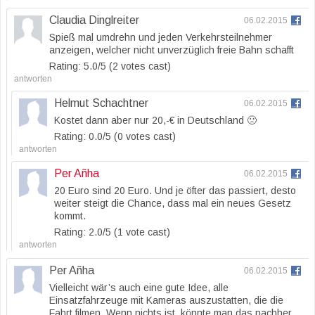
Claudia Dinglreiter
06.02.2015
Spieß mal umdrehn und jeden Verkehrsteilnehmer
anzeigen, welcher nicht unverzüglich freie Bahn schafft
Rating: 5.0/
5
(2 votes cast)
antworten
Helmut Schachtner
06.02.2015
Kostet dann aber nur 20,-€ in Deutschland 🙁
Rating: 0.0/
5
(0 votes cast)
antworten
Per Añha
06.02.2015
20 Euro sind 20 Euro. Und je öfter das passiert, desto
weiter steigt die Chance, dass mal ein neues Gesetz
kommt.
Rating: 2.0/
5
(1 vote cast)
antworten
Per Añha
06.02.2015
Vielleicht wär’s auch eine gute Idee, alle
Einsatzfahrzeuge mit Kameras auszustatten, die die
Fahrt filmen. Wenn nichts ist, könnte man das nachher