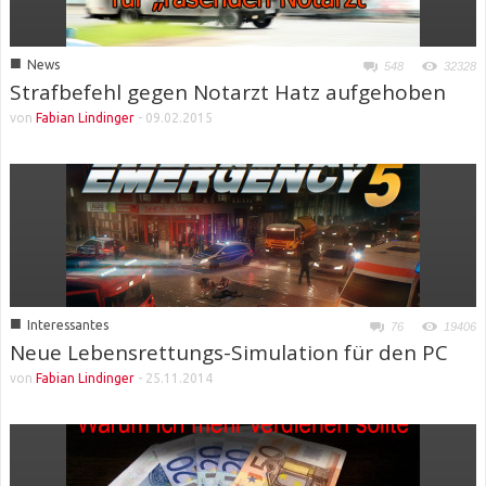
■
News
548
32328
Strafbefehl gegen Notarzt Hatz aufgehoben
von
Fabian Lindinger
-
09.02.2015
■
Interessantes
76
19406
Neue Lebensrettungs-Simulation für den PC
von
Fabian Lindinger
-
25.11.2014