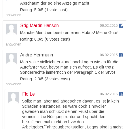
Abschaum der so eine Anzeige macht.
Rating: 5.0/
5
(1 vote cast)
antworten
Stig Martin Hansen
06.02.2015
Manche Menchen besitzen einen Hubris! Meine Güte!
Rating: 0.0/
5
(0 votes cast)
antworten
André Herrmann
06.02.2015
Man sollte vielleicht erst mal nachfragen wie es für die
Autofahrer war, bevor man sich aufregt. Es gilt trotz
Sonderrechte immernoch der Paragraph 1 der StVo!
Rating: 2.3/
5
(3 votes cast)
antworten
Flo Le
06.02.2015
Sollte man, aber mal abgesehen davon, es ist ja kein
Schaden entstanden, es wäre doch sinnvoller
gewesen man schluckt seinen Frust über die
vermeintliche Nötigung runter und spricht den
betroffenen mal direkt an bzw den
Arbeitgeber/Fahrzeugbereitsteller , Logos sind ja meist