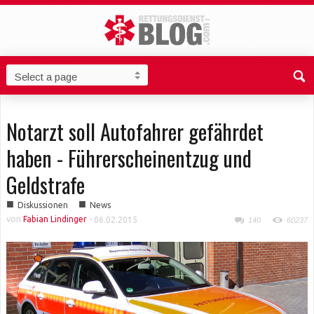
Notarzt soll Autofahrer gefährdet
haben - Führerscheinentzug und
Geldstrafe
■
■
Diskussionen
News
von
Fabian Lindinger
-
06.02.2015
140
60237