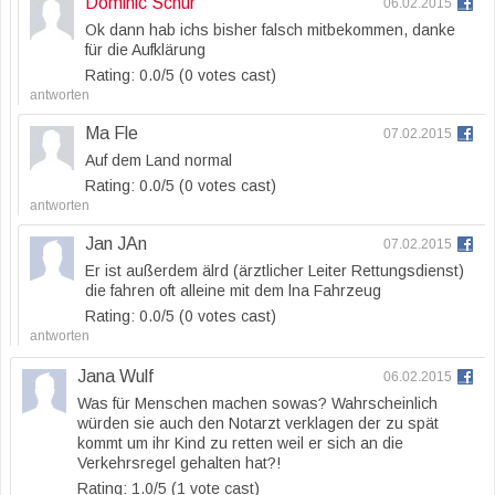
Dominic Schur
06.02.2015
Ok dann hab ichs bisher falsch mitbekommen, danke
für die Aufklärung
Rating: 0.0/
5
(0 votes cast)
antworten
Ma Fle
07.02.2015
Auf dem Land normal
Rating: 0.0/
5
(0 votes cast)
antworten
Jan JAn
07.02.2015
Er ist außerdem älrd (ärztlicher Leiter Rettungsdienst)
die fahren oft alleine mit dem lna Fahrzeug
Rating: 0.0/
5
(0 votes cast)
antworten
Jana Wulf
06.02.2015
Was für Menschen machen sowas? Wahrscheinlich
würden sie auch den Notarzt verklagen der zu spät
kommt um ihr Kind zu retten weil er sich an die
Verkehrsregel gehalten hat?!
Rating: 1.0/
5
(1 vote cast)