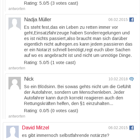
Rating: 5.0/
5
(3 votes cast)
antworten
Nadja Müller
06.02.2015
Es steht fest,das ein Leben zu retten immer vor
geht,Einsatzfahrzeuge haben Sonderregelungen und
es ist nichts passiert,also braucht man sich darüber
eigentlich nicht aufregen.es kann jedem passieren das
er ein Notarzt schnell benötigt,regt euch über Sachen
auf wo es angebracht ist und nicht um unnötige Dinge.
Rating: 5.0/
5
(1 vote cast)
antworten
Nick
10.02.2018
So ein Blödsinn. Bei sowas gehts nicht um die Gefühlt
der Autofahrer, sondern um Menschenleben. Jeder
Autofahrer kann durch korrekt reagieren auch den
Rettungskräften helfen, den §1 einzuhalten…
Rating: 0.0/
5
(0 votes cast)
antworten
David Mitzel
06.02.2015
es gibt immernoch selbstfahrende notärzte?