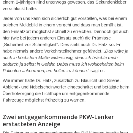
einem 2-jährigen Kind unterwegs gewesen, das Sekundenkleber
verschluckt hatte.
Jeder von uns kann sich sicherlich gut vorstellen, was bei einem
solchen Meldebild in einem vorgeht und dass man bemüht ist,
den Einsatzort möglichst schnell zu erreichen. Dennoch gilt auch
hier (wie bei jedem anderen Einsatz auch) die Prämisse
„Sicherheit vor Schnelligkeit“. Dies sieht auch Dr. Hatz so. Er
habe niemals andere Verkehrsteilnehmer gefährdet. „
Das wäre ja
auch in höchstem Maße widersinnig, denn ich brächte mich
dadurch ja selbst in Gefahr. Dabei muss ich wohlbehalten beim
Patienten ankommen, um helfen zu können.
“ sagt er.
Wie immer hatte Dr. Hatz, zusätzlich zu Blaulicht und Sirene,
Abblend- und Nebelscheinwerfer eingeschaltet und betätigte beim
Überholvorgang die Lichthupe um entgegenkommende
Fahrzeuge möglichst frühzeitig zu warnen.
Zwei entgegenkommende PKW-Lenker
erstatteten Anzeige
Die Fahrer zweier entgegenkommender PKW hatten bereits kurz