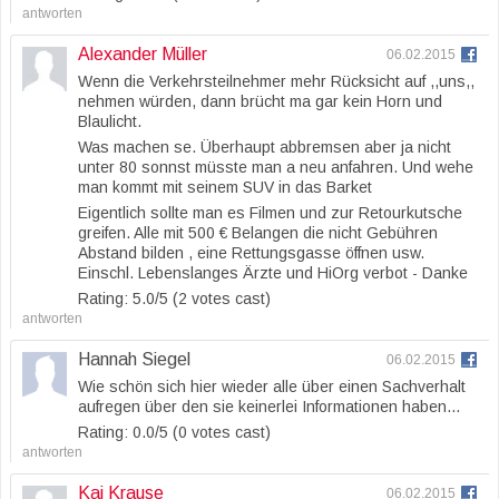
antworten
Alexander Müller
06.02.2015
Wenn die Verkehrsteilnehmer mehr Rücksicht auf ,,uns,,
nehmen würden, dann brücht ma gar kein Horn und
Blaulicht.
Was machen se. Überhaupt abbremsen aber ja nicht
unter 80 sonnst müsste man a neu anfahren. Und wehe
man kommt mit seinem SUV in das Barket
Eigentlich sollte man es Filmen und zur Retourkutsche
greifen. Alle mit 500 € Belangen die nicht Gebühren
Abstand bilden , eine Rettungsgasse öffnen usw.
Einschl. Lebenslanges Ärzte und HiOrg verbot - Danke
Rating: 5.0/
5
(2 votes cast)
antworten
Hannah Siegel
06.02.2015
Wie schön sich hier wieder alle über einen Sachverhalt
aufregen über den sie keinerlei Informationen haben…
Rating: 0.0/
5
(0 votes cast)
antworten
Kai Krause
06.02.2015