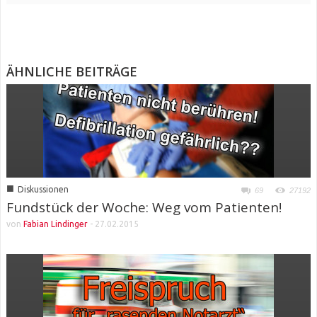
ÄHNLICHE BEITRÄGE
■
Diskussionen
69
27192
Fundstück der Woche: Weg vom Patienten!
von
Fabian Lindinger
-
27.02.2015