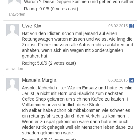
Warum ? Diese Deppen kommen und gehen von selber
Rating: 0.0/
5
(0 votes cast)
antworten
Uwe Klix
06.02.2015
Hat von den Idioten schon mal jemand auf einen
Rettungswagen warten müssen und weiss, wie lang die
Zeit ist. Früher mussten alle Autos rechts ranfahren und
anhalten, wenn sich ein Wagen mit Sondersignalen
genähert hat.
Rating: 5.0/
5
(2 votes cast)
antworten
Manuela Murgia
06.02.2015
Absolut lächerlich …er War im Einsatz und hatte es eilig
..er ist ja nicht mit Horn und Blaulicht zum nächsten
Coffee Shop gefahren um sich nen Kaffee zu kaufen !!
Vollkommen unverständlich diese Strafe .
Ich selber habe schon oft mitbekommen wie schwer es
ein rettungsfahrzeug durch den Verkehr zu kommen ..
Wenn er zu spät gekommen wäre dann hätte es auch
wieder Kritik gehagelt weil ein Menschen leben dabei zu
schaden gekommen wäre ..