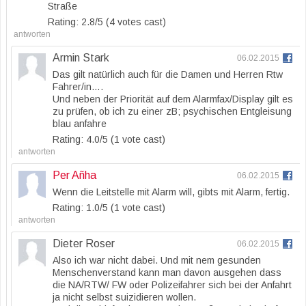
Straße
Rating: 2.8/
5
(4 votes cast)
antworten
Armin Stark
06.02.2015
Das gilt natürlich auch für die Damen und Herren Rtw
Fahrer/in….
Und neben der Priorität auf dem Alarmfax/Display gilt es
zu prüfen, ob ich zu einer zB; psychischen Entgleisung
blau anfahre
Rating: 4.0/
5
(1 vote cast)
antworten
Per Añha
06.02.2015
Wenn die Leitstelle mit Alarm will, gibts mit Alarm, fertig.
Rating: 1.0/
5
(1 vote cast)
antworten
Dieter Roser
06.02.2015
Also ich war nicht dabei. Und mit nem gesunden
Menschenverstand kann man davon ausgehen dass
die NA/RTW/ FW oder Polizeifahrer sich bei der Anfahrt
ja nicht selbst suizidieren wollen.