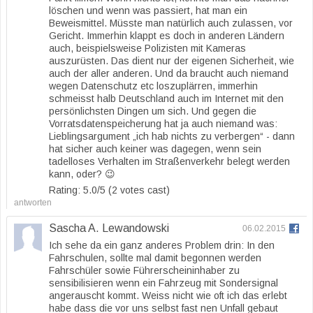
löschen und wenn was passiert, hat man ein
Beweismittel. Müsste man natürlich auch zulassen, vor
Gericht. Immerhin klappt es doch in anderen Ländern
auch, beispielsweise Polizisten mit Kameras
auszurüsten. Das dient nur der eigenen Sicherheit, wie
auch der aller anderen. Und da braucht auch niemand
wegen Datenschutz etc loszuplärren, immerhin
schmeisst halb Deutschland auch im Internet mit den
persönlichsten Dingen um sich. Und gegen die
Vorratsdatenspeicherung hat ja auch niemand was:
Lieblingsargument „ich hab nichts zu verbergen“ - dann
hat sicher auch keiner was dagegen, wenn sein
tadelloses Verhalten im Straßenverkehr belegt werden
kann, oder? 😉
Rating: 5.0/
5
(2 votes cast)
antworten
Sascha A. Lewandowski
06.02.2015
Ich sehe da ein ganz anderes Problem drin: In den
Fahrschulen, sollte mal damit begonnen werden
Fahrschüler sowie Führerscheininhaber zu
sensibilisieren wenn ein Fahrzeug mit Sondersignal
angerauscht kommt. Weiss nicht wie oft ich das erlebt
habe dass die vor uns selbst fast nen Unfall gebaut