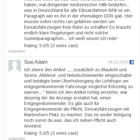
haben, mal dringender medizinischer Hilfe bedürfen…
was in Deutschland für alle Eibsatzfahrten fehlt ist ein
Paragraph wie es ihn in der ehemaligen DDR gab. Hier
musste sofort rechts ran gefahren werden um
Einsatzfahrzeugen freie Bahn zu schaffen! Es braucht
endlich klare Regelungen und nicht solche
Gummiparagraphen… ich weiß wovon ich rede!
Rating: 5.0/
5
(3 votes cast)
antworten
Susi Adam
06.02.2015
Ich zitiere den Artikel: „…zusätzlich zu Blaulicht und
Sirene, Abblend- und Nebelscheinwerfer eingeschaltet
und betätigte beim Überholvorgang die Lichthupe um
entgegenkommende Fahrzeuge möglichst frühzeitig zu
warnen…“ Wenn ich den Artikel richtig verstehe, war
derjenig der die Anzeige erstattet hat, einen
Entgegenkommender. Es gibt auch für
Entgegenkommede die Pflicht, Einsatzfahrzeugen mit
Martinshorn Platz zu machen. Das ist weder Nötigung
noch sonst da was, das ich neben Pflicht auch
Anstand.
Rating: 5.0/
5
(3 votes cast)
antworten