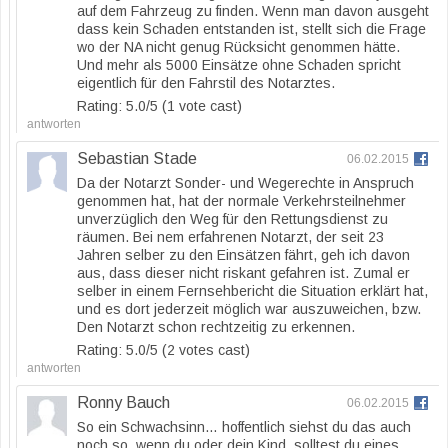
auf dem Fahrzeug zu finden. Wenn man davon ausgeht
dass kein Schaden entstanden ist, stellt sich die Frage
wo der NA nicht genug Rücksicht genommen hätte.
Und mehr als 5000 Einsätze ohne Schaden spricht
eigentlich für den Fahrstil des Notarztes.
Rating: 5.0/
5
(1 vote cast)
antworten
Sebastian Stade
06.02.2015
Da der Notarzt Sonder- und Wegerechte in Anspruch
genommen hat, hat der normale Verkehrsteilnehmer
unverzüglich den Weg für den Rettungsdienst zu
räumen. Bei nem erfahrenen Notarzt, der seit 23
Jahren selber zu den Einsätzen fährt, geh ich davon
aus, dass dieser nicht riskant gefahren ist. Zumal er
selber in einem Fernsehbericht die Situation erklärt hat,
und es dort jederzeit möglich war auszuweichen, bzw.
Den Notarzt schon rechtzeitig zu erkennen.
Rating: 5.0/
5
(2 votes cast)
antworten
Ronny Bauch
06.02.2015
So ein Schwachsinn… hoffentlich siehst du das auch
noch so, wenn du oder dein Kind, solltest du eines