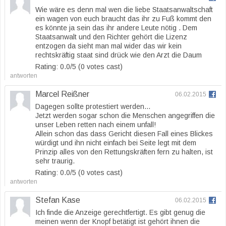
Wie wäre es denn mal wen die liebe Staatsanwaltschaft
ein wagen von euch braucht das ihr zu Fuß kommt den
es könnte ja sein das ihr andere Leute nötig . Dem
Staatsanwalt und den Richter gehört die Lizenz
entzogen da sieht man mal wider das wir kein
rechtskräftig staat sind drück wie den Arzt die Daum
Rating: 0.0/
5
(0 votes cast)
antworten
Marcel Reißner
06.02.2015
Dagegen sollte protestiert werden…
Jetzt werden sogar schon die Menschen angegriffen die
unser Leben retten nach einem unfall!
Allein schon das dass Gericht diesen Fall eines Blickes
würdigt und ihn nicht einfach bei Seite legt mit dem
Prinzip alles von den Rettungskräften fern zu halten, ist
sehr traurig.
Rating: 0.0/
5
(0 votes cast)
antworten
Stefan Kase
06.02.2015
Ich finde die Anzeige gerechtfertigt. Es gibt genug die
meinen wenn der Knopf betätigt ist gehört ihnen die