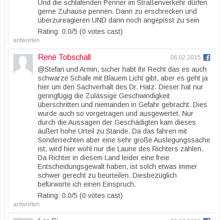
Und die schlafenden Penner im Straßenverkehr dürfen
gerne Zuhause pennen. Dann zu erschrecken und
überzureagieren UND dann noch angepisst zu sein
Rating: 0.0/
5
(0 votes cast)
antworten
René Tobschall
06.02.2015
@Stefan und Armin, sicher habt ihr Recht das es auch
schwarze Schafe mit Blauem Licht gibt, aber es geht ja
hier um den Sachverhalt des Dr. Hatz. Dieser hat nur
geringfügig die Zulässige Geschwindigkeit
überschritten und niemanden in Gefahr gebracht. Dies
wurde auch so vorgetragen und ausgewertet. Nur
durch die Aussagen der Geschädigten kam dieses
äußert hohe Urteil zu Stande. Da das fahren mit
Sonderrechten aber eine sehr große Auslegungssache
ist, wird hier wohl nur die Laune des Richters zählen.
Da Richter in diesem Land leider eine freie
Entscheidungsgewalt haben, ist solch etwas immer
schwer gerecht zu beurteilen. Diesbezüglich
befürworte ich einen Einspruch.
Rating: 0.0/
5
(0 votes cast)
antworten