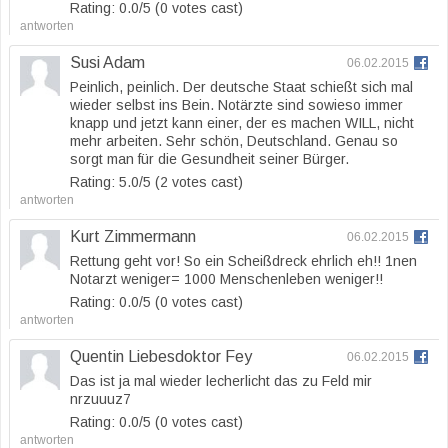
Rating: 0.0/
5
(0 votes cast)
antworten
Susi Adam
06.02.2015
Peinlich, peinlich. Der deutsche Staat schießt sich mal
wieder selbst ins Bein. Notärzte sind sowieso immer
knapp und jetzt kann einer, der es machen WILL, nicht
mehr arbeiten. Sehr schön, Deutschland. Genau so
sorgt man für die Gesundheit seiner Bürger.
Rating: 5.0/
5
(2 votes cast)
antworten
Kurt Zimmermann
06.02.2015
Rettung geht vor! So ein Scheißdreck ehrlich eh!! 1nen
Notarzt weniger= 1000 Menschenleben weniger!!
Rating: 0.0/
5
(0 votes cast)
antworten
Quentin Liebesdoktor Fey
06.02.2015
Das ist ja mal wieder lecherlicht das zu Feld mir
nrzuuuz7
Rating: 0.0/
5
(0 votes cast)
antworten