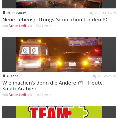
■
Interessantes
76
19479
Neue Lebensrettungs-Simulation für den PC
von
Fabian Lindinger
-
25.11.2014
■
Ausland
0
7175
Wie machen’s denn die Anderen?? - Heute:
Saudi-Arabien
von
Fabian Lindinger
-
10.06.2014