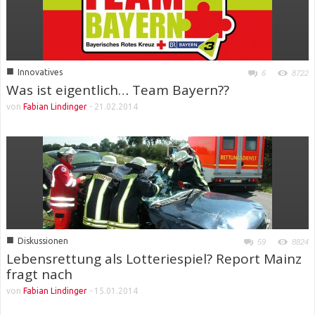
■
Innovatives
6
8722
Was ist eigentlich… Team Bayern??
von
Fabian Lindinger
-
21.02.2014
■
Diskussionen
59
8824
Lebensrettung als Lotteriespiel? Report Mainz
fragt nach
von
Fabian Lindinger
-
15.01.2014