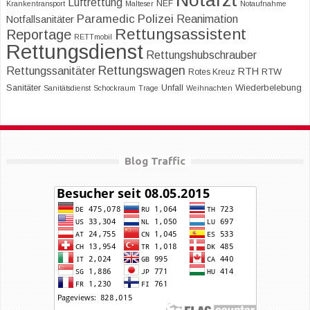
Notarzt
Luftrettung
NEF
Krankentransport
Malteser
Notaufnahme
Paramedic
Polizei
Reanimation
Notfallsanitäter
Rettungsassistent
Reportage
RETTmobil
Rettungsdienst
Rettungshubschrauber
Rettungswagen
Rettungssanitäter
RTH
RTW
Rotes Kreuz
Sanitäter
Unfall
Wiederbelebung
Sanitätsdienst
Schockraum
Trage
Weihnachten
Blog Traffic