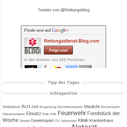
Tweets von @Rettungsblog
Tipp des Tages
Schlagwörter
Arzt
Blaulicht
Ambulance
ASB
Bergrettung
Berufsfeuerwehr
Bundeswehr
Feuerwehr
Fundstück der
Einsatz
Dokumentation
Erste Hilfe
Woche
Klinik
Gewinnspiel
Krankenhaus
Gewalt
ITH
Johanniter