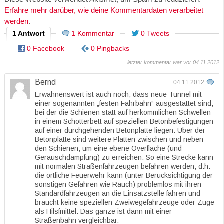
Erfahre mehr darüber, wie deine Kommentardaten verarbeitet
werden
.
1 Antwort
1 Kommentar
0 Tweets
0 Facebook
0 Pingbacks
letzter kommentar war vor 04.11.2012
Bernd
04.11.2012
Erwähnenswert ist auch noch, dass neue Tunnel mit
einer sogenannten „festen Fahrbahn“ ausgestattet sind,
bei der die Schienen statt auf herkömmlichen Schwellen
in einem Schotterbett auf speziellen Betonbefestigungen
auf einer durchgehenden Betonplatte liegen. Über der
Betonplatte sind weitere Platten zwischen und neben
den Schienen, um eine ebene Overfläche (und
Geräuschdämpfung) zu erreichen. So eine Strecke kann
mit normalen Straßenfahrzeugen befahren werden, d.h.
die örtliche Feuerwehr kann (unter Berücksichtigung der
sonstigen Gefahren wie Rauch) problemlos mit ihren
Standardfahrzeugen an die Einsatzstelle fahren und
braucht keine speziellen Zweiwegefahrzeuge oder Züge
als Hilsfmittel. Das ganze ist dann mit einer
Straßenbahn vergleichbar.