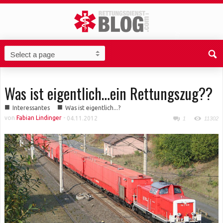
Was ist eigentlich…ein Rettungszug??
■
■
Interessantes
Was ist eigentlich...?
von
Fabian Lindinger
-
04.11.2012
1
11302