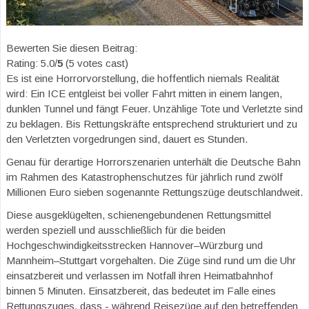
Bewerten Sie diesen Beitrag:
Rating: 5.0/
5
(5 votes cast)
Es ist eine Horrorvorstellung, die hoffentlich niemals Realität
wird: Ein ICE entgleist bei voller Fahrt mitten in einem langen,
dunklen Tunnel und fängt Feuer. Unzählige Tote und Verletzte sind
zu beklagen. Bis Rettungskräfte entsprechend strukturiert und zu
den Verletzten vorgedrungen sind, dauert es Stunden.
Genau für derartige Horrorszenarien unterhält die Deutsche Bahn
im Rahmen des Katastrophenschutzes für jährlich rund zwölf
Millionen Euro sieben sogenannte Rettungszüge deutschlandweit.
Diese ausgeklügelten, schienengebundenen Rettungsmittel
werden speziell und ausschließlich für die beiden
Hochgeschwindigkeitsstrecken Hannover–Würzburg und
Mannheim–Stuttgart vorgehalten. Die Züge sind rund um die Uhr
einsatzbereit und verlassen im Notfall ihren Heimatbahnhof
binnen 5 Minuten. Einsatzbereit, das bedeutet im Falle eines
Rettungszuges, dass - während Reisezüge auf den betreffenden