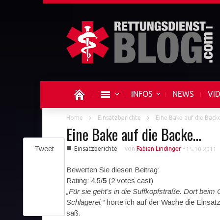
INFOS
NEWS
VI
Home
Einsatzberichte
Eine Bake auf die Bac
Eine Bake auf die Backe…
■
Tweet
Einsatzberichte
von
Fabian Lindinger
-
15.10.2011
Bewerten Sie diesen Beitrag:
Rating: 4.5/
5
(2 votes cast)
„Für sie geht’s in die Suffkopfstraße. Dort bei
Schlägerei.“
hörte ich auf der Wache die Einsa
saß.