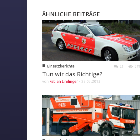
ÄHNLICHE BEITRÄGE
■
Einsatzberichte
11
17
Tun wir das Richtige?
von
Fabian Lindinger
-
25.03.2013