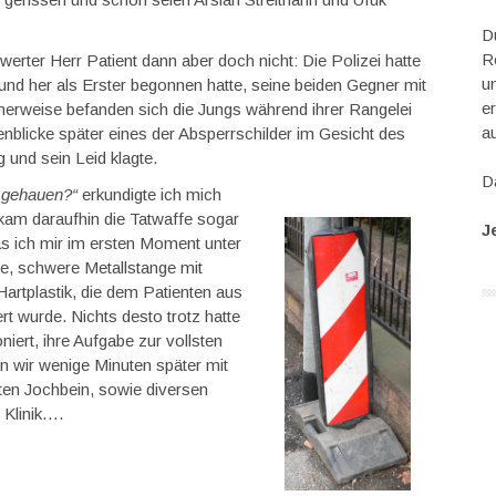
D
Re
werter Herr Patient dann aber doch nicht: Die Polizei hatte
u
nd her als Erster begonnen hatte, seine beiden Gegner mit
e
merweise befanden sich die Jungs während ihrer Rangelei
a
nblicke später eines der Absperrschilder im Gesicht des
 und sein Leid klagte.
Da
t gehauen?“
erkundigte ich mich
kam daraufhin die Tatwaffe sogar
J
as ich mir im ersten Moment unter
oße, schwere Metallstange mit
artplastik, die dem Patienten aus
t wurde. Nichts desto trotz hatte
iert, ihre Aufgabe zur vollsten
en wir wenige Minuten später mit
rten Jochbein, sowie diversen
 Klinik….