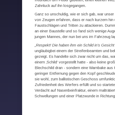
Zahnluck auf ihn losgegangen.
Ganz so unschuldig, wie er sich gab, war unser 
von Zeugen erfahren, dass er nach kurzem hin u
Faustschlägen und Tritten zu attackieren. Dum
an einer Baustelle und so fand sich wenige Auge
jungen Mannes, der nun bei uns im Fahrzeug lag
„Respekt! Die haben ihm ein Schild in’s Gesich
ungläubigbei einem der Streifenbeamten und be
gezeigt. Es handelte sich zwar nicht um das, w
einem ‚Schild‘ vorgestellt hatte - also keine gr
Blechschild dran - sondern eine Warnbake aus H
geringer Entfernung gegen den Kopf geschleuder
sie wohl, zum ballistischen Geschoss umfunktion
Zufriedenheit des Werfers erfüllt und so startet
Verdacht auf Nasenbeinfraktur, einem malträtie
Schwellungen und einer Platzwunde in Richtung