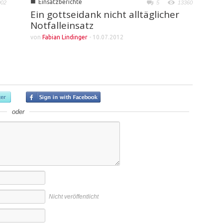
■
Einsatzberichte
002
5
13360
Ein gottseidank nicht alltäglicher
Notfalleinsatz
von
Fabian Lindinger
-
10.07.2012
oder
Nicht veröffentlicht