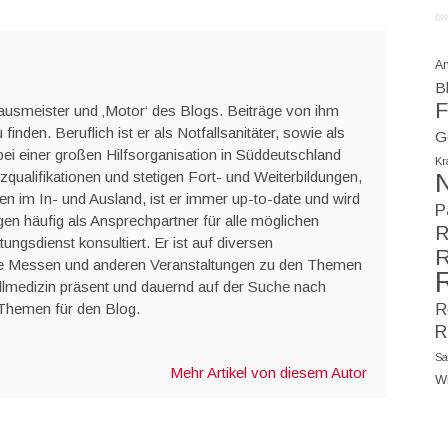
A
Bl
F
Hausmeister und ‚Motor‘ des Blogs. Beiträge von ihm
 finden. Beruflich ist er als Notfallsanitäter, sowie als
G
bei einer großen Hilfsorganisation in Süddeutschland
Kr
N
tzqualifikationen und stetigen Fort- und Weiterbildungen,
n im In- und Ausland, ist er immer up-to-date und wird
P
en häufig als Ansprechpartner für alle möglichen
R
gsdienst konsultiert. Er ist auf diversen
R
wie Messen und anderen Veranstaltungen zu den Themen
llmedizin präsent und dauernd auf der Suche nach
R
Themen für den Blog.
R
Sa
Mehr Artikel von diesem Autor
W