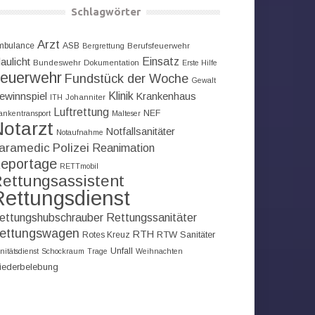
Schlagwörter
Arzt
mbulance
ASB
Bergrettung
Berufsfeuerwehr
Einsatz
aulicht
Bundeswehr
Dokumentation
Erste Hilfe
euerwehr
Fundstück der Woche
Gewalt
Klinik
ewinnspiel
Krankenhaus
ITH
Johanniter
Luftrettung
NEF
ankentransport
Malteser
otarzt
Notfallsanitäter
Notaufnahme
aramedic
Polizei
Reanimation
eportage
RETTmobil
ettungsassistent
Rettungsdienst
ettungshubschrauber
Rettungssanitäter
ettungswagen
RTH
RTW
Sanitäter
Rotes Kreuz
Unfall
nitätsdienst
Schockraum
Trage
Weihnachten
iederbelebung