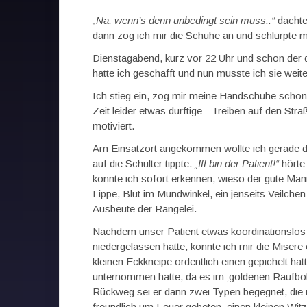
„Na, wenn’s denn unbedingt sein muss..“
dachte
dann zog ich mir die Schuhe an und schlurpte
Dienstagabend, kurz vor 22 Uhr und schon der d
hatte ich geschafft und nun musste ich sie wei
Ich stieg ein, zog mir meine Handschuhe scho
Zeit leider etwas dürftige - Treiben auf den Str
motiviert.
Am Einsatzort angekommen wollte ich gerade 
auf die Schulter tippte.
„Iff bin der Patient!“
hörte 
konnte ich sofort erkennen, wieso der gute Man
Lippe, Blut im Mundwinkel, ein jenseits Veilchen
Ausbeute der Rangelei.
Nachdem unser Patient etwas koordinationslos
niedergelassen hatte, konnte ich mir die Misere
kleinen Eckkneipe ordentlich einen gepichelt ha
unternommen hatte, da es im ‚goldenen Raufbol
Rückweg sei er dann zwei Typen begegnet, die i
freundlich um Feuer gebeten, einen kleinen Wit