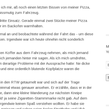
 ich mir, aß noch einen letzten Bissen von meiner Pizza,
 missmutig zum Fahrzeug.
ritte Einsatz. Gerade einmal zwei Stücke meiner Pizza
ter im Backofen warmhalten.
nmal an und beobachtete während der Fahrt das - um diese
aßen. Irgendwie war ich heute ohnehin nicht sonderlich
M
Y
den Koffer aus dem Fahrzeug nehmen, als mich jemand
ich jemanden hinter mir sagen. Als ich mich umdrehte,
n derartige Probleme mit der Aussprache hatte: Ne dicke
 und eine ordentlich blutende Kopfplatze waren die
 in den RTW getaumelt war und sich auf der Trage
 einmal etwas genauer ansehen. Er erzählte, dass er in der
tte, dann eine kleine Wanderung zur nächsten Kneipe
d‘ ja seine Zigaretten-Stammmarke nicht gab. Auf dem
rgendwie keinen Spaß verstehen wollten. Er habe sie
z gerissen und schon seien Arslan Streithahn und Ufuk