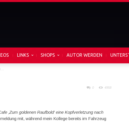
DEOS
LINKS
SHOPS
AUTOR WERDEN
UNTERS
ke…
0
4958
m Cafe ‚Zum goldenen Raufbold‘ eine Kopfverletzung nach
tzmeldung mit, während mein Kollege bereits im Fahrzeug