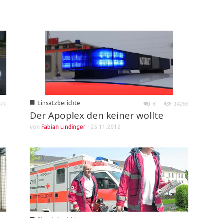
■
Einsatzberichte
6
14266
670
Der Apoplex den keiner wollte
von
Fabian Lindinger
-
25.11.2012