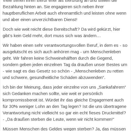
Viele sehen ihren Beruf eher als Berufung an und stellen die
Bezahlung hinten an. Sie engagieren sich neben ihrer
hauptberuflichen Arbeit auch ehrenamtlich und leisten ohne wenn
und aber einen unverzichtbaren Dienst!
Doch wie weit reicht diese Bereitschaft? Da wird gekürzt, hier
gibt’s kein Geld mehr, dort muss sich was ändern…
Wir haben einen sehr verantwortungsvollen Beruf, in dem es - so
ausgelutscht es sich auch anhören mag - um Menschenleben
geht. Wir fahren keine Schweinehälften durch die Gegend,
sondern geben jeden einzelnen Tag da draußen unser Bestes um
- wie sagt es das Gesetz so schön - „Menschenleben zu retten
und schwere, gesundheitliche Schäden abzuwenden“.
Ich bin der Meinung, dass jeder einzelne von uns „Sankafahrern“
sich Gedanken machen sollte, wie weit er persönlich
kompromissbereit ist. Würdet ihr das gleiche Engagement auch
für 30% weniger Lohn an den Tag legen? Ist die uns übertragene
Verantwortung nicht vielleicht so gar ein echt fieses Druckmittel?
- „Da draußen sterben die Leute, wenn wir nicht kommen!“
Müssen Menschen des Geldes wegen sterben? Ja, das müssen