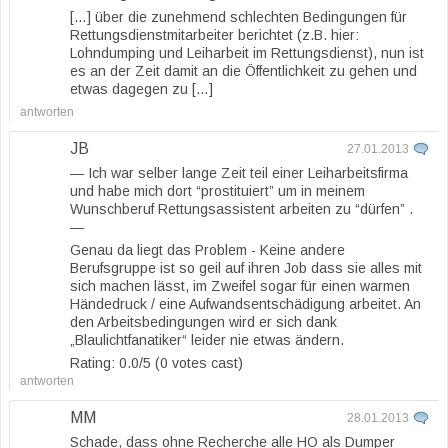
[…] über die zunehmend schlechten Bedingungen für
Rettungsdienstmitarbeiter berichtet (z.B. hier:
Lohndumping und Leiharbeit im Rettungsdienst), nun ist
es an der Zeit damit an die Öffentlichkeit zu gehen und
etwas dagegen zu […]
antworten
JB
27.01.2013
— Ich war selber lange Zeit teil einer Leiharbeitsfirma
und habe mich dort “prostituiert” um in meinem
Wunschberuf Rettungsassistent arbeiten zu “dürfen” .
—
Genau da liegt das Problem - Keine andere
Berufsgruppe ist so geil auf ihren Job dass sie alles mit
sich machen lässt, im Zweifel sogar für einen warmen
Händedruck / eine Aufwandsentschädigung arbeitet. An
den Arbeitsbedingungen wird er sich dank
„Blaulichtfanatiker“ leider nie etwas ändern.
Rating: 0.0/
5
(0 votes cast)
antworten
MM
28.01.2013
Schade, dass ohne Recherche alle HO als Dumper