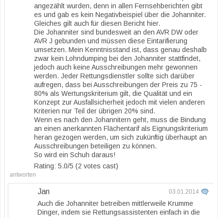
angezählt wurden, denn in allen Fernsehberichten gibt
es und gab es kein Negativbeispiel über die Johanniter.
Gleiches gilt auch für diesen Bericht hier.
Die Johanniter sind bundesweit an den AVR DW oder
AVR J gebunden und müssen diese Eintarifierung
umsetzen. Mein Kenntnisstand ist, dass genau deshalb
zwar kein Lohndumping bei den Johanniter stattfindet,
jedoch auch keine Ausschreibungen mehr gewonnen
werden. Jeder Rettungsdienstler sollte sich darüber
aufregen, dass bei Ausschreibungen der Preis zu 75 -
80% als Wertungskriterium gilt, die Qualität und ein
Konzept zur Ausfallsicherheit jedoch mit vielen anderen
Kriterien nur Teil der übrigen 20% sind.
Wenn es nach den Johannitern geht, muss die Bindung
an einen anerkannten Flächentarif als Eignungskriterium
heran gezogen werden, um sich zukünftig überhaupt an
Ausschreibungen beteiligen zu können.
So wird ein Schuh daraus!
Rating: 5.0/
5
(2 votes cast)
antworten
Jan
03.01.2014
Auch die Johanniter betreiben mittlerweile Krumme
Dinger, indem sie Rettungsassistenten einfach in die