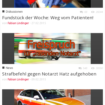
■
Diskussionen
69
26044
Fundstück der Woche: Weg vom Patienten!
von
Fabian Lindinger
-
27.02.2015
■
News
548
30550
Strafbefehl gegen Notarzt Hatz aufgehoben
von
Fabian Lindinger
-
09.02.2015