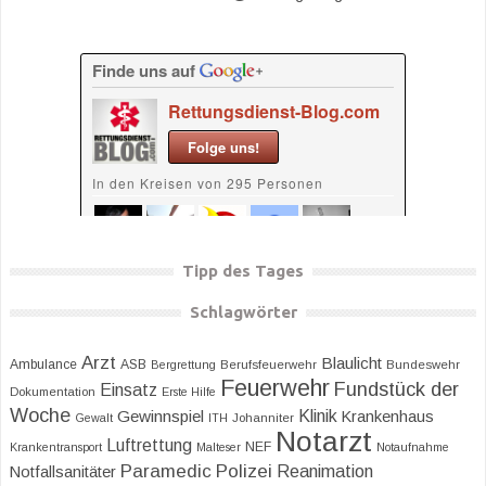
Tipp des Tages
Schlagwörter
Arzt
Blaulicht
Ambulance
ASB
Bergrettung
Berufsfeuerwehr
Bundeswehr
Feuerwehr
Fundstück der
Einsatz
Dokumentation
Erste Hilfe
Woche
Klinik
Gewinnspiel
Krankenhaus
Gewalt
ITH
Johanniter
Notarzt
Luftrettung
NEF
Krankentransport
Malteser
Notaufnahme
Paramedic
Polizei
Reanimation
Notfallsanitäter