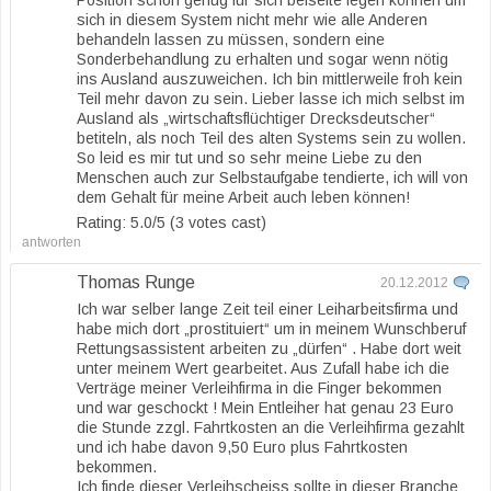
Position schon genug für sich beiseite legen können um
sich in diesem System nicht mehr wie alle Anderen
behandeln lassen zu müssen, sondern eine
Sonderbehandlung zu erhalten und sogar wenn nötig
ins Ausland auszuweichen. Ich bin mittlerweile froh kein
Teil mehr davon zu sein. Lieber lasse ich mich selbst im
Ausland als „wirtschaftsflüchtiger Drecksdeutscher“
betiteln, als noch Teil des alten Systems sein zu wollen.
So leid es mir tut und so sehr meine Liebe zu den
Menschen auch zur Selbstaufgabe tendierte, ich will von
dem Gehalt für meine Arbeit auch leben können!
Rating: 5.0/
5
(3 votes cast)
antworten
Thomas Runge
20.12.2012
Ich war selber lange Zeit teil einer Leiharbeitsfirma und
habe mich dort „prostituiert“ um in meinem Wunschberuf
Rettungsassistent arbeiten zu „dürfen“ . Habe dort weit
unter meinem Wert gearbeitet. Aus Zufall habe ich die
Verträge meiner Verleihfirma in die Finger bekommen
und war geschockt ! Mein Entleiher hat genau 23 Euro
die Stunde zzgl. Fahrtkosten an die Verleihfirma gezahlt
und ich habe davon 9,50 Euro plus Fahrtkosten
bekommen.
Ich finde dieser Verleihscheiss sollte in dieser Branche