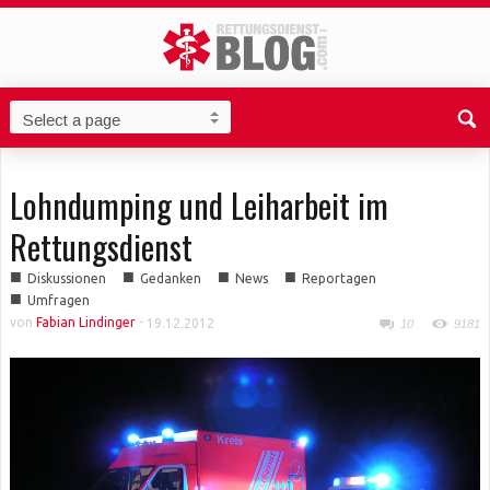
Lohndumping und Leiharbeit im
Rettungsdienst
■
■
■
■
Diskussionen
Gedanken
News
Reportagen
■
Umfragen
von
Fabian Lindinger
-
19.12.2012
10
9181