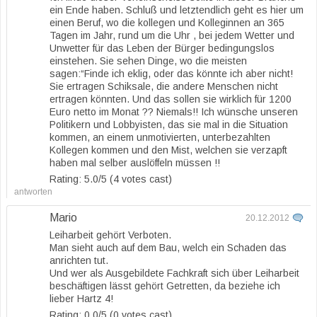
ein Ende haben. Schluß und letztendlich geht es hier um
einen Beruf, wo die kollegen und Kolleginnen an 365
Tagen im Jahr, rund um die Uhr , bei jedem Wetter und
Unwetter für das Leben der Bürger bedingungslos
einstehen. Sie sehen Dinge, wo die meisten
sagen:“Finde ich eklig, oder das könnte ich aber nicht!
Sie ertragen Schiksale, die andere Menschen nicht
ertragen könnten. Und das sollen sie wirklich für 1200
Euro netto im Monat ?? Niemals!! Ich wünsche unseren
Politikern und Lobbyisten, das sie mal in die Situation
kommen, an einem unmotivierten, unterbezahlten
Kollegen kommen und den Mist, welchen sie verzapft
haben mal selber auslöffeln müssen !!
Rating: 5.0/
5
(4 votes cast)
antworten
Mario
20.12.2012
Leiharbeit gehört Verboten.
Man sieht auch auf dem Bau, welch ein Schaden das
anrichten tut.
Und wer als Ausgebildete Fachkraft sich über Leiharbeit
beschäftigen lässt gehört Getretten, da beziehe ich
lieber Hartz 4!
Rating: 0.0/
5
(0 votes cast)