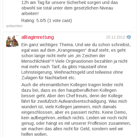
12h am Tag für unsere Sicherheit sorgen und das
obwohl sie total unter dem gesetzlichen Niveau
arbeiten!
Rating: 5.0/
5
(1 vote cast)
antworten
alltagimrettung
25.12.2012
Ein ganz wichtiges Thema. Und wie du schon schreibst,
egal was auf dem „Krangewagen“ drauf steht, es geht
schon lange nicht mehr um „im Zeichen der
Menschlichkeit“!! Viele Orginastionen bezahlen ja nicht
mal mehr nach Tarif, da gibts Haustarif ohne
Lohnsteigerung, Weihnachtsgeld und teilweise ohne
Zulagen für Nachtarbeit etc.
Auch die ehrenamtlichen Kollegen tragen leider nicht
dazu bei, dass es den hauptberuflichen Kollegen
besser geht. Aber den Chef freuts, denn der Kollege
fährt für zwofufzich Aufwandsentschädigung. Was mich
wundert ist, viele Kollegen jammern, mich damals
eingeschlossen, aber es passiert nichts. Keine Demo,
kein aufbegehren..einfach nichts. Leiden wir noch nicht
genug, oder hängt es mit unserer Proffesion zusammen,
wir machen das alles nicht für Geld, sondern weil wir
helfen wollen.