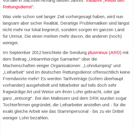
Vorfälle in Sachsen Anfang diesen Jahres:
Initiative „Rettet den
Rettungsdienst“
.
Was viele schon seit langer Zeit vorhergesagt haben, wird nun
langsam aber sicher Realität. Derartige Problematiken sind längst
nicht mehr nur lokal begrenzt, sondern sorgen im ganzen Land
für Unmut. Die einen merken mehr davon, die anderen (noch)
weniger.
Im September 2012 berichtete die Sendung
plusminus (ARD)
mit
dem Beitrag „Unbarmherzige Samariter“ über die
Machenschaften einiger Organisationen: „Lohndumping“ und
„Leiharbeit“ sind im deutschen Rettungsdienst offensichtlich keine
Fremdworte mehr! Es werden Tarifverträge (sofern überhaupt
vorhanden) ausgehebelt und Mitarbeiter auf teils doch sehr
fragwürdige Art und Weise um ihren Lohn gebracht, oder gar
ganz „entsorgt“. Bei den Maltesern und dem DRK wurden sogar
Tochterfirmen gegründet, die Leiharbeiter anstellen und - für die
exakt gleiche Arbeit wie das Stammpersonal - bis zu ein Drittel
weniger Lohn bezahlen.