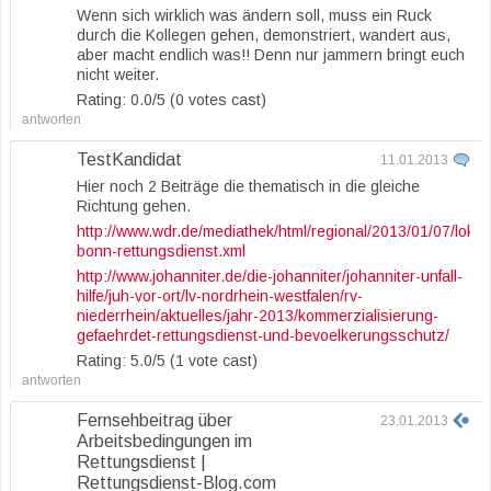
Wenn sich wirklich was ändern soll, muss ein Ruck
durch die Kollegen gehen, demonstriert, wandert aus,
aber macht endlich was!! Denn nur jammern bringt euch
nicht weiter.
Rating: 0.0/
5
(0 votes cast)
antworten
TestKandidat
11.01.2013
Hier noch 2 Beiträge die thematisch in die gleiche
Richtung gehen.
http://www.wdr.de/mediathek/html/regional/2013/01/07/lokalz
bonn-rettungsdienst.xml
http://www.johanniter.de/die-johanniter/johanniter-unfall-
hilfe/juh-vor-ort/lv-nordrhein-westfalen/rv-
niederrhein/aktuelles/jahr-2013/kommerzialisierung-
gefaehrdet-rettungsdienst-und-bevoelkerungsschutz/
Rating: 5.0/
5
(1 vote cast)
antworten
Fernsehbeitrag über
23.01.2013
Arbeitsbedingungen im
Rettungsdienst |
Rettungsdienst-Blog.com