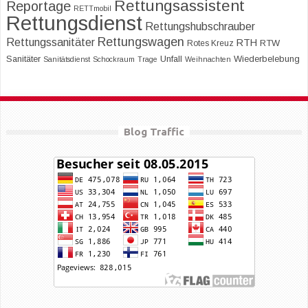
Rettungsassistent
Reportage
RETTmobil
Rettungsdienst
Rettungshubschrauber
Rettungswagen
Rettungssanitäter
RTH
RTW
Rotes Kreuz
Sanitäter
Unfall
Wiederbelebung
Sanitätsdienst
Schockraum
Trage
Weihnachten
Blog Traffic