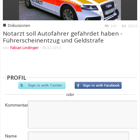
■
Diskussionen
140
55513
Notarzt soll Autofahrer gefährdet haben -
Führerscheinentzug und Geldstrafe
von
Fabian Lindinger
-
06.02.2015
PROFIL
oder
Kommentar
Name