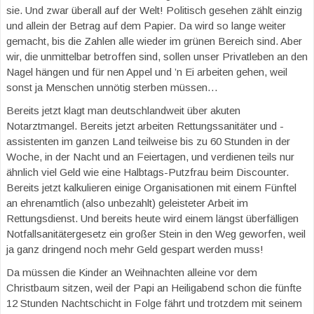
sie. Und zwar überall auf der Welt! Politisch gesehen zählt einzig
und allein der Betrag auf dem Papier. Da wird so lange weiter
gemacht, bis die Zahlen alle wieder im grünen Bereich sind. Aber
wir, die unmittelbar betroffen sind, sollen unser Privatleben an den
Nagel hängen und für nen Appel und ’n Ei arbeiten gehen, weil
sonst ja Menschen unnötig sterben müssen…
Bereits jetzt klagt man deutschlandweit über akuten
Notarztmangel. Bereits jetzt arbeiten Rettungssanitäter und -
assistenten im ganzen Land teilweise bis zu 60 Stunden in der
Woche, in der Nacht und an Feiertagen, und verdienen teils nur
ähnlich viel Geld wie eine Halbtags-Putzfrau beim Discounter.
Bereits jetzt kalkulieren einige Organisationen mit einem Fünftel
an ehrenamtlich (also unbezahlt) geleisteter Arbeit im
Rettungsdienst. Und bereits heute wird einem längst überfälligen
Notfallsanitätergesetz ein großer Stein in den Weg geworfen, weil
ja ganz dringend noch mehr Geld gespart werden muss!
Da müssen die Kinder an Weihnachten alleine vor dem
Christbaum sitzen, weil der Papi an Heiligabend schon die fünfte
12 Stunden Nachtschicht in Folge fährt und trotzdem mit seinem