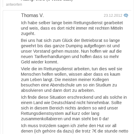
antworten
Thomas V.
23.12.2012
Ich habe selber lange beim Rettungsdienst gearbeitet
und weis, dass es dort nicht immer mit rechten Mitteln
zugeht.
Bei uns hat sich zum Glück der Betriebsrat so lange
gewehrt bis das ganze Dumping aufgeflogen ist und
unser Vorstand gehen musste. Nun hoffen wir auf die
neuen Tarifverhandlungen und hoffen dass so mehr
Geld wieder kommt.
Viele die im Rettungsdienst arbeiten, tun dies weil sie
Menschen helfen wollen, wissen aber dass es kaum
zum Leben langt. Die meisten meiner Kollegen
besuchen eine Abendschule um so ein Studium zu
absolvieren und dann dort zu arbeiten.
Ich finde diese Situation erschreckend und als solche in
einem Land wie Deutschland nicht hinnehmbar. Sollte
sich in diesem Bereich nichts ändern so wird unser
Rettungsdienstsystem auf kurz oder lang
zusammenkollabieren und man steht bei 0 da!
Ich muss trotzdem sagen ich ziehe den Hut vor all
denen (ich gehöre da dazu) die trotz 7€ die stunde netto