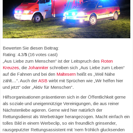
Bewerten Sie diesen Beitrag:
Rating: 4.3/
5
(16 votes cast)
„Aus Liebe zum Menschen“ ist der Leitspruch des
Roten
Kreuzes
, die
Johanniter
schreiben sich „Aus Liebe zum Leben“
auf die Fahnen und bei den
Maltesern
heißt es „Weil Nähe
zählt…“. Auch der
ASB
wirbt mit Sprüchen wie „Wir helfen hier
und jetzt“ oder „Aktiv für Menschen“.
Hilfsorganisationen präsentieren sich in der Öffentlichkeit gerne
als soziale und uneigennützige Vereinigungen, die aus reiner
Nächstenliebe agieren. Gerne wird hier natürlich der
Rettungsdienst als Werbeträger herangezogen. Macht einfach ein
tolles Bild in einem Werbeclip, so ein freundlich grinsender,
rausgeputzter Rettungsassistent mit ’nem fröhlich glucksenden