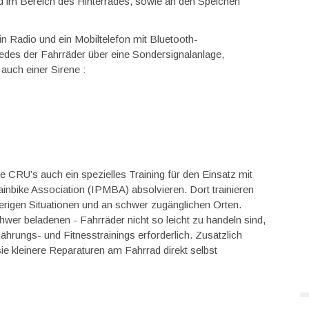
nd im Bereich des Hinterrades, sowie an den Speichen
ein Radio und ein Mobiltelefon mit Bluetooth-
jedes der Fahrräder über eine Sondersignalanlage,
 auch einer Sirene :
CRU’s auch ein spezielles Training für den Einsatz mit
ainbike Association (IPMBA) absolvieren. Dort trainieren
rigen Situationen und an schwer zugänglichen Orten.
wer beladenen - Fahrräder nicht so leicht zu handeln sind,
hrungs- und Fitnesstrainings erforderlich. Zusätzlich
ie kleinere Reparaturen am Fahrrad direkt selbst