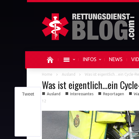
INFOS
NEWS
VI
Home
Ausland
Was ist eigentlich…ein Cycle-R
Was ist eigentlich…ein Cycl
■
■
■
■
Tweet
Ausland
Interessantes
Reportagen
Was
12