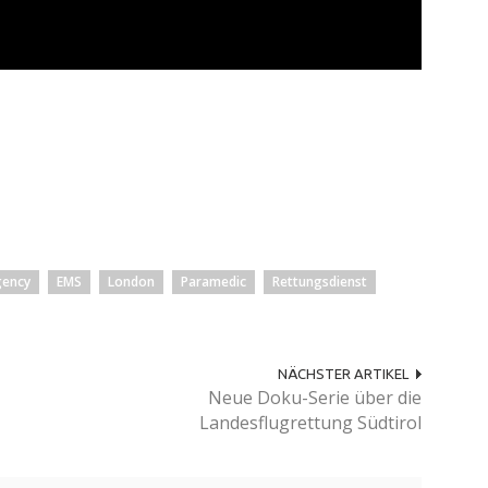
ency
EMS
London
Paramedic
Rettungsdienst
NÄCHSTER ARTIKEL
Neue Doku-Serie über die
Landesflugrettung Südtirol