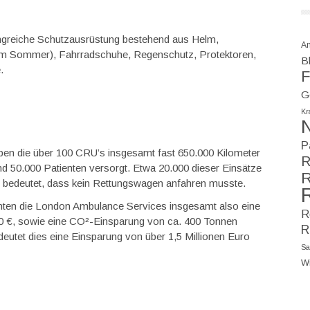
ngreiche Schutzausrüstung bestehend aus Helm,
A
m Sommer), Fahrradschuhe, Regenschutz, Protektoren,
Bl
.
F
G
Kr
N
P
aben die über 100 CRU’s insgesamt fast 650.000 Kilometer
R
nd 50.000 Patienten versorgt. Etwa 20.000 dieser Einsätze
R
s bedeutet, dass kein Rettungswagen anfahren musste.
ten die London Ambulance Services insgesamt also eine
R
00 €, sowie eine CO²-Einsparung von ca. 400 Tonnen
R
eutet dies eine Einsparung von über 1,5 Millionen Euro
Sa
W