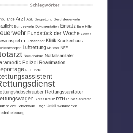
Schlagwörter
Arzt
mbulance
ASB
Bergrettung
Berufsfeuerwehr
Einsatz
aulicht
Bundeswehr
Dokumentation
Erste Hilfe
euerwehr
Fundstück der Woche
Gewalt
Klinik
ewinnspiel
Krankenhaus
ITH
Johanniter
Luftrettung
NEF
ankentransport
Malteser
otarzt
Notfallsanitäter
Notaufnahme
aramedic
Polizei
Reanimation
eportage
RETTmobil
ettungsassistent
Rettungsdienst
ettungshubschrauber
Rettungssanitäter
ettungswagen
RTH
RTW
Sanitäter
Rotes Kreuz
Unfall
nitätsdienst
Schockraum
Trage
Weihnachten
iederbelebung