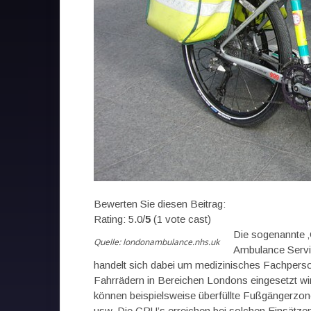
Bewerten Sie diesen Beitrag:
Rating: 5.0/
5
(1 vote cast)
Die sogenannte ‚
Quelle: londonambulance.nhs.uk
Ambulance Servic
handelt sich dabei um medizinisches Fachpersona
Fahrrädern in Bereichen Londons eingesetzt wir
können beispielsweise überfüllte Fußgängerzon
usw. Die CRU’s erreichen bei solchen Einsätzen 