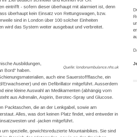
n eintrifft - sofern dieser überhaupt mit alarmiert ist, denn
D
dass überhaupt kein Einsatz von Rettungswagen, bzw.
Re
rweile sind in London über 100 solcher Einheiten
u
en wird das System weiter ausgebaut und verbreitet.
e
a
Da
nische Ausbildungen,
J
Quelle: londonambulance.nhs.uk
„an Bord“ haben.
hienungsmaterialien, auch eine Sauerstoffflasche, ein
/Erwachsener) und ein Defibrillator mitgeführt. Ausserdem
und eine kleine Auswahl an Medikamenten (abhängig vom
teht aus Adrenalin, Aspirin, Berotec-Spray und Glucose.
llen Packtaschen, die an der Lenkgabel, sowie am
staut. Alles, was dort keinen Platz findet, wird entweder in
Einsatzwesten und -jacken mitgeführt.
 um spezielle, gewichtsreduzierte Mountainbikes. Sie sind