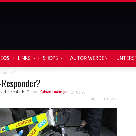
DEOS
LINKS
SHOPS
AUTOR WERDEN
UNTERS
esponder?
e-Responder?
 ist eigentlich...?
von
Fabian Lindinger
-
21.03.20
2
6950