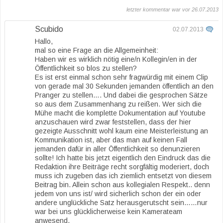
letzter kommentar war vor 26.07.2013
Scubido
02.07.2013
Hallo,
mal so eine Frage an die Allgemeinheit:
Haben wir es wirklich nötig eine/n Kollegin/en in der
Öffentlichkeit so blos zu stellen?
Es ist erst einmal schon sehr fragwürdig mit einem Clip
von gerade mal 30 Sekunden jemanden öffentlich an den
Pranger zu stellen…. Und dabei die gesprochen Sätze
so aus dem Zusammenhang zu reißen. Wer sich die
Mühe macht die komplette Dokumentation auf Youtube
anzuschauen wird zwar feststellen, dass der hier
gezeigte Ausschnitt wohl kaum eine Meisterleistung an
Kommunikation ist, aber das man auf keinen Fall
jemanden dafür in aller Öffentlichkeit so denunzieren
sollte! Ich hatte bis jetzt eigentlich den Eindruck das die
Redaktion ihre Beiträge recht sorgfältig moderiert, doch
muss ich zugeben das ich ziemlich entsetzt von diesem
Beitrag bin. Allein schon aus kollegialen Respekt.. denn
jedem von uns ist/ wird sicherlich schon der ein oder
andere unglückliche Satz herausgerutscht sein……nur
war bei uns glücklicherweise kein Kamerateam
anwesend.