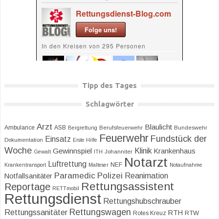
Tipp des Tages
Schlagwörter
Arzt
Blaulicht
Ambulance
ASB
Bergrettung
Berufsfeuerwehr
Bundeswehr
Feuerwehr
Fundstück der
Einsatz
Dokumentation
Erste Hilfe
Woche
Klinik
Gewinnspiel
Krankenhaus
Gewalt
ITH
Johanniter
Notarzt
Luftrettung
NEF
Krankentransport
Malteser
Notaufnahme
Paramedic
Polizei
Reanimation
Notfallsanitäter
Rettungsassistent
Reportage
RETTmobil
Rettungsdienst
Rettungshubschrauber
Rettungswagen
Rettungssanitäter
RTH
RTW
Rotes Kreuz