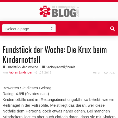
Fundstück der Woche: Die Krux beim
Kindernotfall
■
■
Fundstück der Woche
Satire/Komik/Ironie
von
Fabian Lindinger
-
01.07.2013
3
7737
Bewerten Sie diesen Beitrag:
Rating: 4.6/
5
(9 votes cast)
Kindernotfälle sind im
Rettungsdienst
ungefähr so beliebt, wie ein
Reißnagel in der Fußsohle. Meist liegt das daran, weil diese
Notfälle dem Personal doch etwas näher gehen. Bei manchen
Mitarbeitern liegt es aber auch einfach daran, dass sie mit Kindern