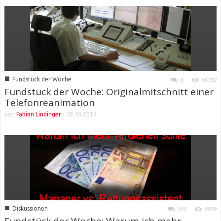
■
Fundstück der Woche
6
56792
Fundstück der Woche: Originalmitschnitt einer
Telefonreanimation
von
Fabian Lindinger
-
28.10.2014
■
Diskussionen
106
8859