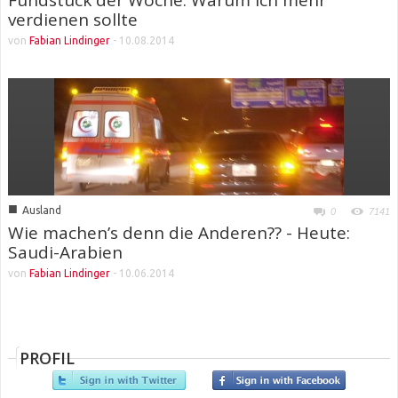
Fundstück der Woche: Warum ich mehr
verdienen sollte
von
Fabian Lindinger
-
10.08.2014
■
Ausland
0
7141
Wie machen’s denn die Anderen?? - Heute:
Saudi-Arabien
von
Fabian Lindinger
-
10.06.2014
PROFIL